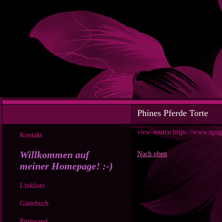
Phines Pferde Torte
view-source:https://www.npage
Kontakt
Willkommen auf
Nach oben
meiner Homepage! :-)
Linkliste
Gästebuch
Pinnwand