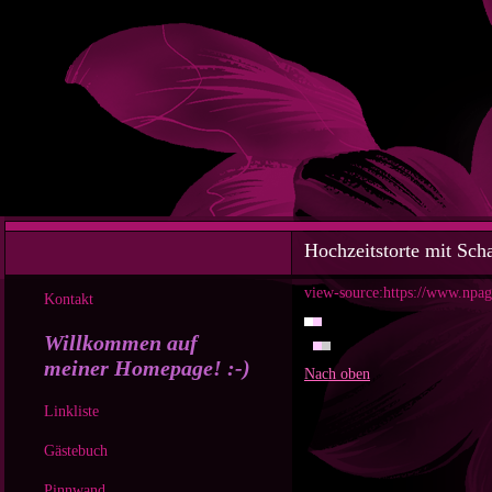
Hochzeitstorte mit Scha
view-source:https://www.npage
Kontakt
Willkommen auf
meiner Homepage! :-)
Nach oben
Linkliste
Gästebuch
Pinnwand