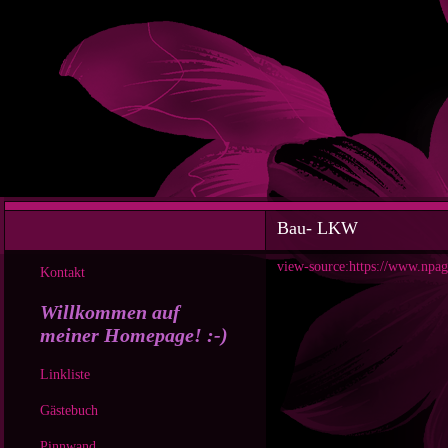
Bau- LKW
view-source:https://www.npage
Kontakt
Willkommen auf
meiner Homepage! :-)
Linkliste
Gästebuch
Pinnwand