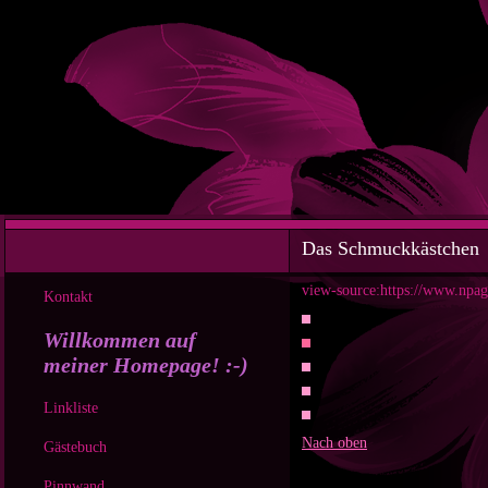
Das Schmuckkästchen
view-source:https://www.npage
Kontakt
Willkommen auf
meiner Homepage! :-)
Linkliste
Nach oben
Gästebuch
Pinnwand