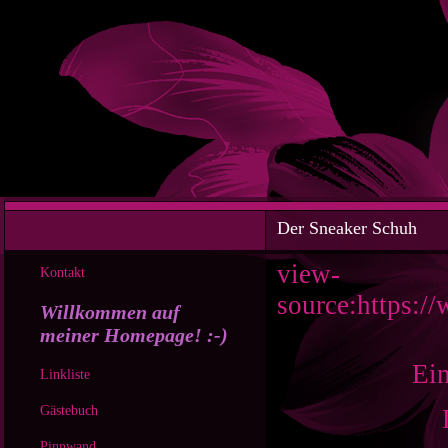
Der Sneaker Schuh
view-
Kontakt
source:https://
Willkommen auf
meiner Homepage! :-)
Ein
Linkliste
Gästebuch
Pinnwand