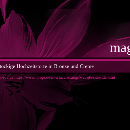
mag
stöckige Hochzeitstorte in Bronze und Creme
w-source:https://www.npage.de/interface/settings/website/sitewide.html